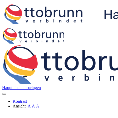
Hauptinhalt anspringen
Kontrast
Ansicht
A
A
A