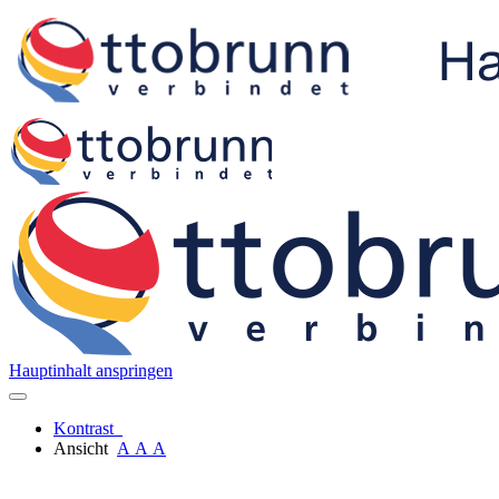
Hauptinhalt anspringen
Kontrast
Ansicht
A
A
A