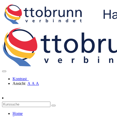
Kontrast
Ansicht
A
A
A
Home