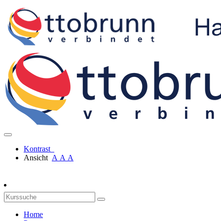
Kontrast
Ansicht
A
A
A
Home