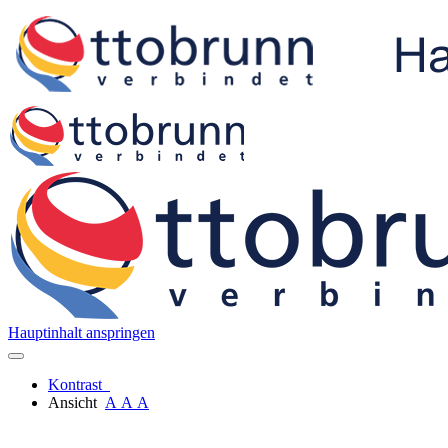
Hauptinhalt anspringen
Kontrast
Ansicht
A
A
A