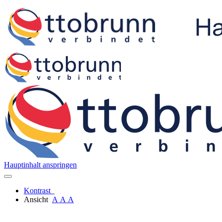
Hauptinhalt anspringen
Kontrast
Ansicht
A
A
A