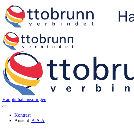
Hauptinhalt anspringen
Kontrast
Ansicht
A
A
A