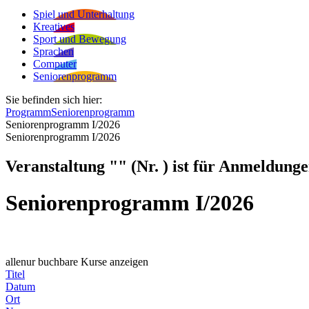
Spiel und Unterhaltung
Kreatives
Sport und Bewegung
Sprachen
Computer
Seniorenprogramm
Sie befinden sich hier:
Programm
Seniorenprogramm
Seniorenprogramm I/2026
Seniorenprogramm I/2026
Veranstaltung "" (Nr. ) ist für Anmeldunge
Seniorenprogramm I/2026
alle
nur buchbare
Kurse anzeigen
Titel
Datum
Ort