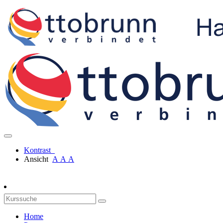
Kontrast
Ansicht
A
A
A
Home