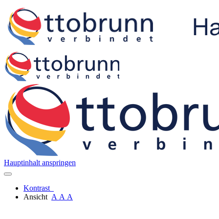
Hauptinhalt anspringen
Kontrast
Ansicht
A
A
A