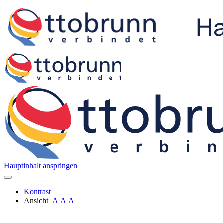
Hauptinhalt anspringen
Kontrast
Ansicht
A
A
A