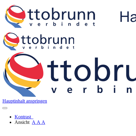
Hauptinhalt anspringen
Kontrast
Ansicht
A
A
A