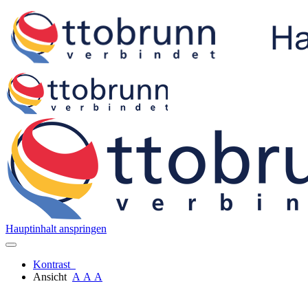
Hauptinhalt anspringen
Kontrast
Ansicht
A
A
A