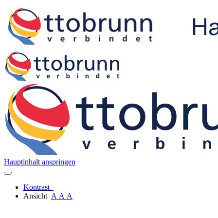
Hauptinhalt anspringen
Kontrast
Ansicht
A
A
A