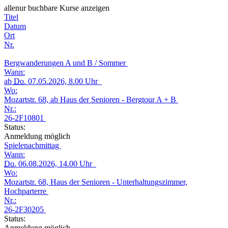
alle
nur buchbare
Kurse anzeigen
Titel
Datum
Ort
Nr.
Bergwanderungen A und B / Sommer
Wann:
ab
Do.
07.05.2026, 8.00 Uhr
Wo:
Mozartstr. 68, ab Haus der Senioren - Bergtour A + B
Nr.:
26-2F10801
Status:
Anmeldung möglich
Spielenachmittag
Wann:
Do.
06.08.2026, 14.00 Uhr
Wo:
Mozartstr. 68, Haus der Senioren - Unterhaltungszimmer,
Hochparterre
Nr.:
26-2F30205
Status:
Anmeldung möglich