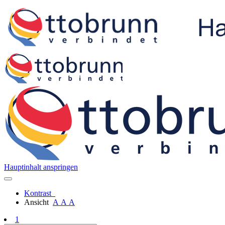
Hauptinhalt anspringen
Kontrast
Ansicht
A
A
A
1