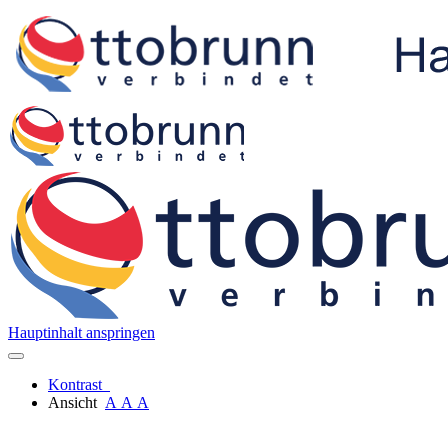
Hauptinhalt anspringen
Kontrast
Ansicht
A
A
A