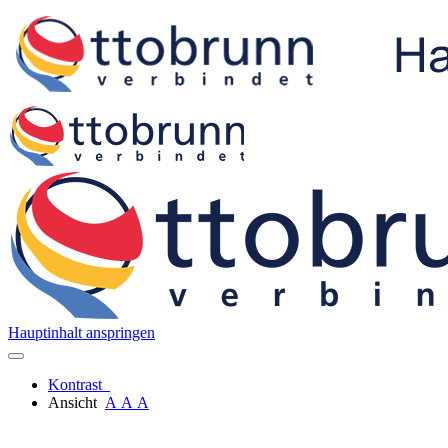
Hauptinhalt anspringen
Kontrast
Ansicht
A
A
A