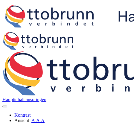
Hauptinhalt anspringen
Kontrast
Ansicht
A
A
A