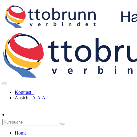
Kontrast
Ansicht
A
A
A
Home