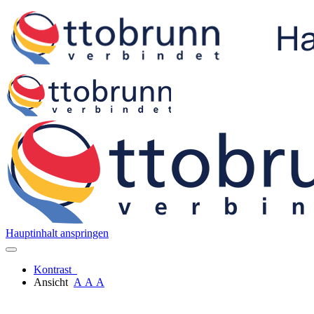
Hauptinhalt anspringen
Kontrast
Ansicht
A
A
A