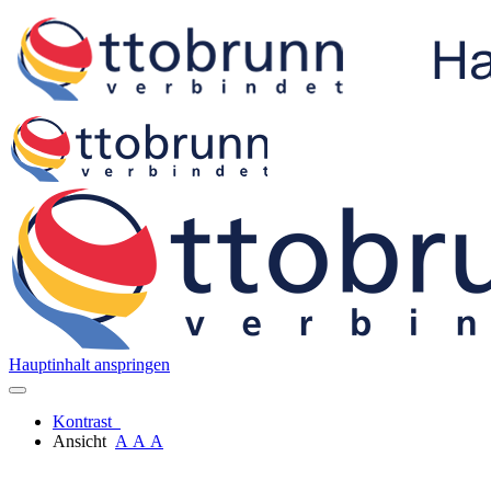
Hauptinhalt anspringen
Kontrast
Ansicht
A
A
A