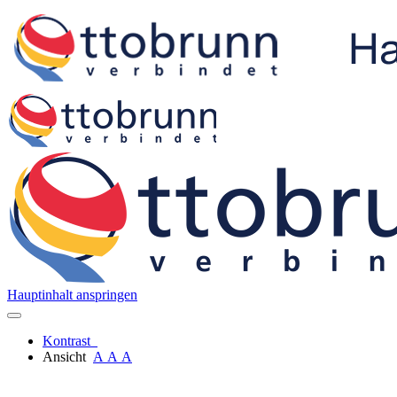
Hauptinhalt anspringen
Kontrast
Ansicht
A
A
A