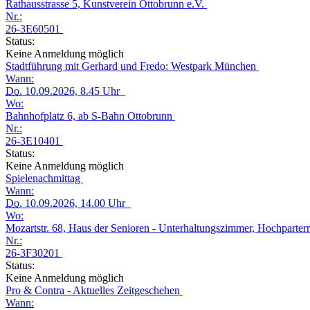
Rathausstrasse 5, Kunstverein Ottobrunn e.V.
Nr.:
26-3E60501
Status:
Keine Anmeldung möglich
Stadtführung mit Gerhard und Fredo: Westpark München
Wann:
Do.
10.09.2026, 8.45 Uhr
Wo:
Bahnhofplatz 6, ab S-Bahn Ottobrunn
Nr.:
26-3E10401
Status:
Keine Anmeldung möglich
Spielenachmittag
Wann:
Do.
10.09.2026, 14.00 Uhr
Wo:
Mozartstr. 68, Haus der Senioren - Unterhaltungszimmer, Hochparter
Nr.:
26-3F30201
Status:
Keine Anmeldung möglich
Pro & Contra - Aktuelles Zeitgeschehen
Wann: