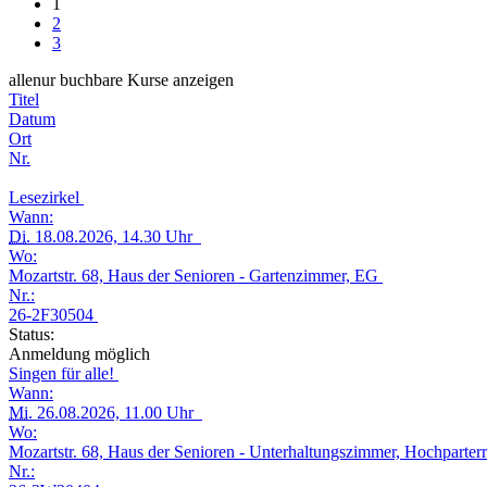
1
2
3
alle
nur buchbare
Kurse anzeigen
Titel
Datum
Ort
Nr.
Lesezirkel
Wann:
Di.
18.08.2026, 14.30 Uhr
Wo:
Mozartstr. 68, Haus der Senioren - Gartenzimmer, EG
Nr.:
26-2F30504
Status:
Anmeldung möglich
Singen für alle!
Wann:
Mi.
26.08.2026, 11.00 Uhr
Wo:
Mozartstr. 68, Haus der Senioren - Unterhaltungszimmer, Hochparter
Nr.: