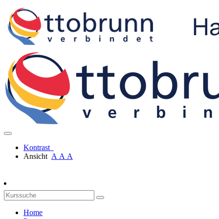
Kontrast
Ansicht
A
A
A
Home