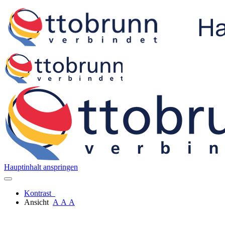
Hauptinhalt anspringen
Kontrast
Ansicht
A
A
A