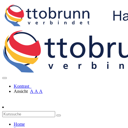
Kontrast
Ansicht
A
A
A
Home