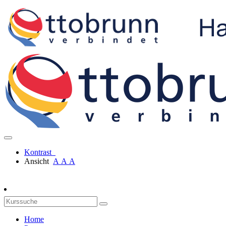
Kontrast
Ansicht
A
A
A
Home