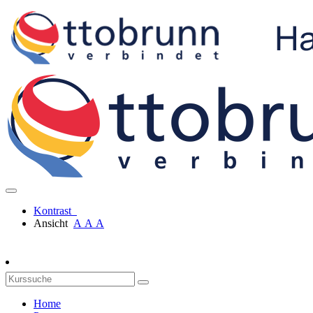
Kontrast
Ansicht
A
A
A
Home