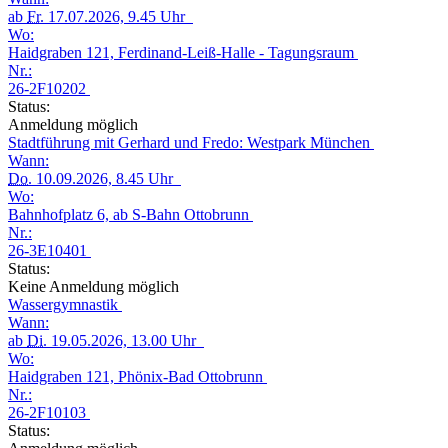
ab
Fr.
17.07.2026, 9.45 Uhr
Wo:
Haidgraben 121, Ferdinand-Leiß-Halle - Tagungsraum
Nr.:
26-2F10202
Status:
Anmeldung möglich
Stadtführung mit Gerhard und Fredo: Westpark München
Wann:
Do.
10.09.2026, 8.45 Uhr
Wo:
Bahnhofplatz 6, ab S-Bahn Ottobrunn
Nr.:
26-3E10401
Status:
Keine Anmeldung möglich
Wassergymnastik
Wann:
ab
Di.
19.05.2026, 13.00 Uhr
Wo:
Haidgraben 121, Phönix-Bad Ottobrunn
Nr.:
26-2F10103
Status: