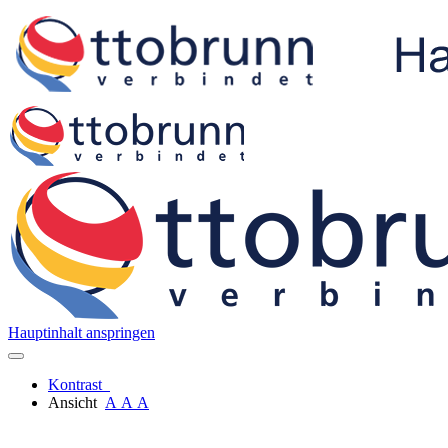
Hauptinhalt anspringen
Kontrast
Ansicht
A
A
A