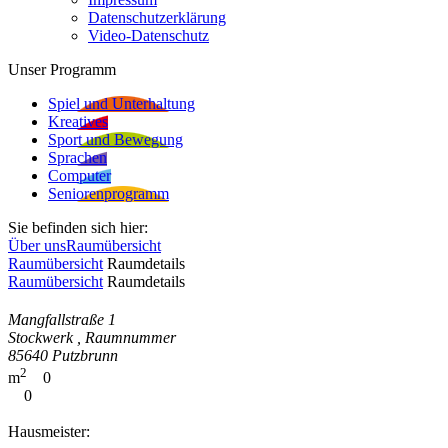
Datenschutzerklärung
Video-Datenschutz
Unser Programm
Spiel und Unterhaltung
Kreatives
Sport und Bewegung
Sprachen
Computer
Seniorenprogramm
Sie befinden sich hier:
Über uns
Raumübersicht
Raumübersicht
Raumdetails
Raumübersicht
Raumdetails
Mangfallstraße 1
Stockwerk , Raumnummer
85640 Putzbrunn
2
m
0
0
Hausmeister: