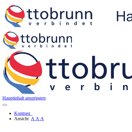
Hauptinhalt anspringen
Kontrast
Ansicht
A
A
A